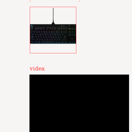
videa: