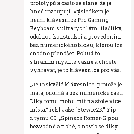
prototypů a často se stane, že je
hned rozcupují. Výsledkem je
herní klávesnice Pro Gaming
Keyboard s ultrarychlými tlačítky,
odolnou konstrukcí a provedením
bez numerického bloku, kterou lze
snadno přenášet. Pokud to
s hraním myslíte vážně a chcete
vyhrávat, je to klávesnice pro vás.“
„Je to skvělá klávesnice, protože je
malá, odolná a bez numerické části.
Díky tomu mohu mít na stole více
místa,“ řekl Jake “Stewie2K” Yip
z týmu C9. „Spínače Romer-G jsou
bezvadné a tiché, a navíc se díky