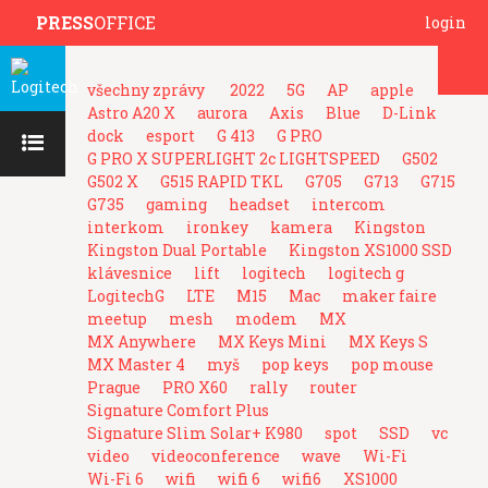
PRESS
OFFICE
login
všechny zprávy
2022
5G
AP
apple
Astro A20 X
aurora
Axis
Blue
D-Link
dock
esport
G 413
G PRO
G PRO X SUPERLIGHT 2c LIGHTSPEED
G502
G502 X
G515 RAPID TKL
G705
G713
G715
G735
gaming
headset
intercom
interkom
ironkey
kamera
Kingston
Kingston Dual Portable
Kingston XS1000 SSD
klávesnice
lift
logitech
logitech g
LogitechG
LTE
M15
Mac
maker faire
meetup
mesh
modem
MX
MX Anywhere
MX Keys Mini
MX Keys S
MX Master 4
myš
pop keys
pop mouse
Prague
PRO X60
rally
router
Signature Comfort Plus
Signature Slim Solar+ K980
spot
SSD
vc
video
videoconference
wave
Wi-Fi
Wi-Fi 6
wifi
wifi 6
wifi6
XS1000