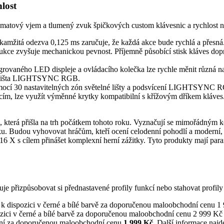
lost
matový vjem a tlumený zvuk špičkových custom klávesnic a rychlost nez
amžitá odezva 0,125 ms zaručuje, že každá akce bude rychlá a přesná
ukce zvyšuje mechanickou pevnost. Příjemně působící stisk kláves dopro
rovaného LED displeje a ovládacího kolečka lze rychle měnit různá nas
lná lišta LIGHTSYNC RGB.
ocí 30 nastavitelných zón světelné lišty a podsvícení LIGHTSYNC RGB
cím, lze využít výměnné krytky kompatibilní s křížovým dříkem kláves
erá přišla na trh počátkem tohoto roku. Vyznačují se mimořádným ko
luku. Budou vyhovovat hráčům, kteří ocení celodenní pohodlí a mode
s cílem přinášet komplexní herní zážitky. Tyto produkty mají parame
je přizpůsobovat si přednastavené profily funkcí nebo stahovat profil
k dispozici v černé a bílé barvě za doporučenou maloobchodní cenu 1 
zici v černé a bílé barvě za doporučenou maloobchodní cenu 2 999 Kč 
tání za doporučenou maloobchodní cenu
1 999 Kč
. Další informace najd