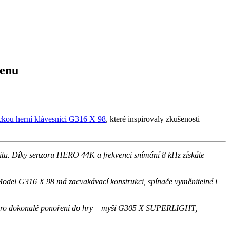
cenu
ckou herní klávesnici G316 X
98
, které inspirovaly zkušenosti
tu. Díky senzoru HERO 44K a frekvenci snímání 8 kHz získáte
. Model G316 X 98 má zacvakávací konstrukci, spínače vyměnitelné i
ím pro dokonalé ponoření do hry – myší G305 X SUPERLIGHT,