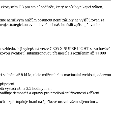
 ekosystém G3 pro stolní počítače, který nabízí vynikající výkon,
me náruživým hráčům posunout herní zážitky na vyšší úroveň za
je strategickou evoluci v rámci našeho úsilí zpřístupňovat hraní
kému vzhledu. Její vylepšená verze G305 X SUPERLIGHT si zachovává
čkovou rychlostí, submikronovou přesností a s rozlišením až 44 000
ímání až 8 kHz, takže můžete hrát s maximální rychlostí, odezvou
řipojení.
í vystačí až na 3,5 hodiny hraní.
adňuje demontáž a opravy pro prodloužení životnosti zařízení.
čů a zpřístupňuje hraní na špičkové úrovni všem zájemcům za