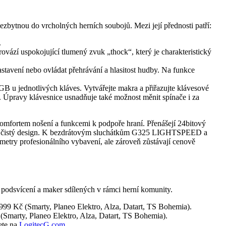
bytnou do vrcholných herních soubojů. Mezi její přednosti patří:
.
vází uspokojující tlumený zvuk „thock“, který je charakteristický
tavení nebo ovládat přehrávání a hlasitost hudby. Na funkce
 u jednotlivých kláves. Vytvářejte makra a přiřazujte klávesové
. Úpravy klávesnice usnadňuje také možnost měnit spínače i za
mfortem nošení a funkcemi k podpoře hraní. Přenášejí 24bitový
rní, čistý design. K bezdrátovým sluchátkům G325 LIGHTSPEED a
try profesionálního vybavení, ale zároveň zůstávají cenově
y podsvícení a maker sdílených v rámci herní komunity.
999 Kč (Smarty, Planeo Elektro, Alza, Datart, TS Bohemia).
(Smarty, Planeo Elektro, Alza, Datart, TS Bohemia).
ete na
LogitecG.com
.