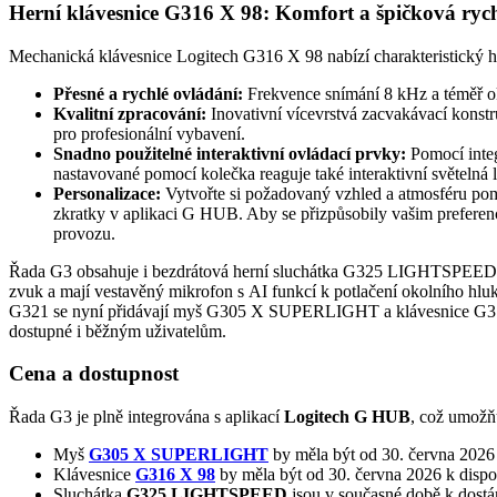
Herní klávesnice G316 X 98: Komfort a špičková rych
Mechanická klávesnice Logitech G316 X 98 nabízí charakteristický h
Přesné a rychlé ovládání:
Frekvence snímání 8 kHz a téměř ok
Kvalitní zpracování:
Inovativní vícevrstvá zacvakávací konstr
pro profesionální vybavení.
Snadno použitelné interaktivní ovládací prvky:
Pomocí integ
nastavované pomocí kolečka reaguje také interaktivní světe
Personalizace:
Vytvořte si požadovaný vzhled a atmosféru pom
zkratky v aplikaci G HUB. Aby se přizpůsobily vašim preferen
provozu.
Řada G3 obsahuje i bezdrátová herní sluchátka G325 LIGHTSPEED, kt
zvuk a mají vestavěný mikrofon s AI funkcí k potlačení okolního h
G321 se nyní přidávají myš G305 X SUPERLIGHT a klávesnice G316 X 
dostupné i běžným uživatelům.
Cena a dostupnost
Řada G3 je plně integrována s aplikací
Logitech G HUB
, což umožňu
Myš
G305 X SUPERLIGHT
by měla být od 30. června 2026 
Klávesnice
G316 X 98
by měla být od 30. června 2026 k dispo
Sluchátka
G325 LIGHTSPEED
jsou v současné době k dos