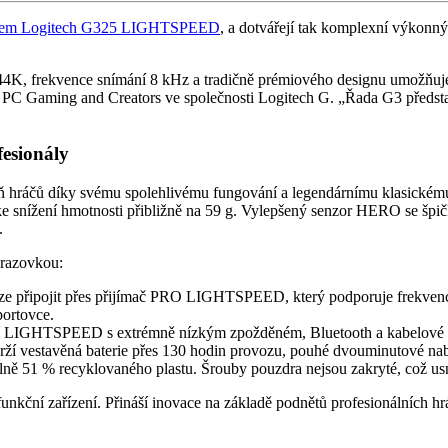
fonem Logitech G325 LIGHTSPEED
, a dotvářejí tak komplexní výkonný
K, frekvence snímání 8 kHz a tradičně prémiového designu umožňuje
t PC Gaming and Creators ve společnosti Logitech G. „Řada G3 představu
esionály
ízeň hráčů díky svému spolehlivému fungování a legendárnímu klasic
 ke snížení hmotnosti přibližně na 59 g. Vylepšený senzor HERO se špi
.
brazovkou:
pojit přes přijímač PRO LIGHTSPEED, který podporuje frekvenci sn
portovce.
ení LIGHTSPEED s extrémně nízkým zpožděném, Bluetooth a kabelové p
í vestavěná baterie přes 130 hodin provozu, pouhé dvouminutové nabit
ně 51 % recyklovaného plastu. Šrouby pouzdra nejsou zakryté, což usn
ní zařízení. Přináší inovace na základě podnětů profesionálních hrá