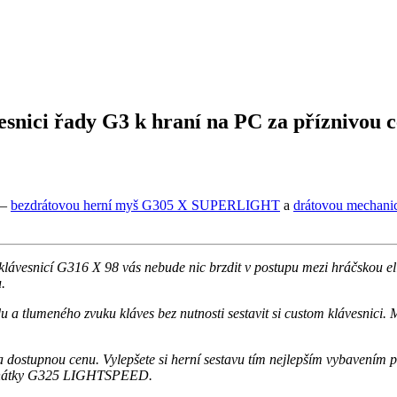
esnici řady G3 k hraní na PC za příznivou 
 –
bezdrátovou herní myš G305 X SUPERLIGHT
a
drátovou mechani
vesnicí G316 X 98 vás nebude nic brzdit v postupu mezi hráčskou eli
.
u a tlumeného zvuku kláves bez nutnosti sestavit si custom klávesnici
a dostupnou cenu
. Vylepšete si herní sestavu tím nejlepším vybaven
uchátky G325 LIGHTSPEED.