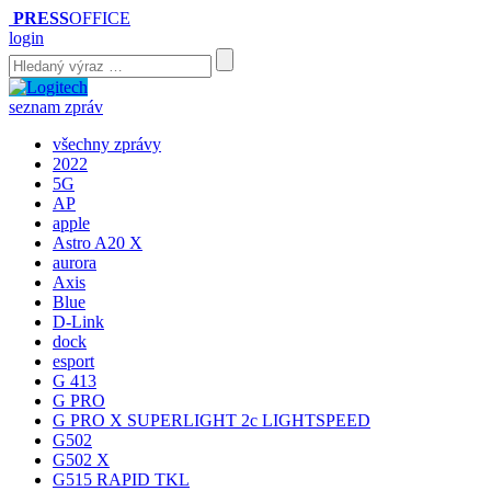
PRESS
OFFICE
login
seznam zpráv
všechny zprávy
2022
5G
AP
apple
Astro A20 X
aurora
Axis
Blue
D-Link
dock
esport
G 413
G PRO
G PRO X SUPERLIGHT 2c LIGHTSPEED
G502
G502 X
G515 RAPID TKL