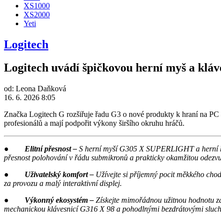
XS1000
XS2000
Yeti
Logitech
Logitech uvádí špičkovou herní myš a kláv
od:
Leona Daňková
16. 6. 2026 8:05
Značka Logitech G rozšiřuje řadu G3 o nové produkty k hraní na PC
profesionálů a mají podpořit výkony širšího okruhu hráčů.
●
Elitní přesnost –
S herní myší G305 X SUPERLIGHT a herní klá
přesnost polohování v řádu submikronů a prakticky okamžitou odezvu
●
Uživatelský komfort –
Užívejte si příjemný pocit měkkého chod
za provozu a malý interaktivní displej.
●
Výkonný ekosystém –
Získejte mimořádnou užitnou hodnotu z
mechanickou klávesnicí G316 X 98 a pohodlnými bezdrátovými sl