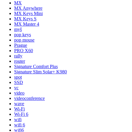
MX
MX Anywhere
MX Keys Mini
MX Keys S
MX Master 4
myš
pop keys
pop mouse
Prague
PRO X60
rally
router
Signature Comfort Plus
Signature Slim Solar+ K980
spot
SSD
vc
video
videoconference
wave
Wi-Fi
Wi-Fi 6
wifi
wifi 6
wifi6