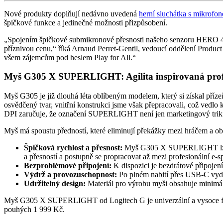
Nové produkty doplňují nedávno uvedená
herní sluchátka s mikro
špičkové funkce a jedinečné možnosti přizpůsobení.
„Spojením špičkové submikronové přesnosti našeho senzoru HERO 44
příznivou cenu,“ říká Arnaud Perret-Gentil, vedoucí oddělení Produc
všem zájemcům pod heslem Play for All.“
Myš G305 X SUPERLIGHT: Agilita inspirovaná prof
Myš G305 je již dlouhá léta oblíbeným modelem, který si získal př
osvědčený tvar, vnitřní konstrukci jsme však přepracovali, což vedlo
DPI zaručuje, že označení SUPERLIGHT není jen marketingový trik
Myš má spoustu předností, které eliminují překážky mezi hráčem a o
Špičková rychlost a přesnost:
Myš G305 X SUPERLIGHT lze při
a přesností a postupně se propracovat až mezi profesionální e-s
Bezproblémové připojení:
K dispozici je bezdrátové připoj
Výdrž a provozuschopnost:
Po plném nabití přes USB-C vydrž
Udržitelný design:
Materiál pro výrobu myši obsahuje minimál
Myš G305 X SUPERLIGHT od Logitech G je univerzální a vysoce funkč
pouhých 1 999 Kč.