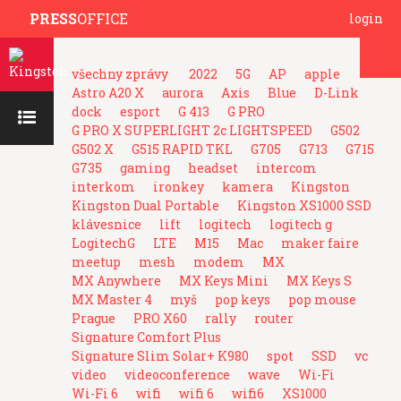
PRESS
OFFICE
login
všechny zprávy
2022
5G
AP
apple
Astro A20 X
aurora
Axis
Blue
D-Link
dock
esport
G 413
G PRO
G PRO X SUPERLIGHT 2c LIGHTSPEED
G502
G502 X
G515 RAPID TKL
G705
G713
G715
G735
gaming
headset
intercom
interkom
ironkey
kamera
Kingston
Kingston Dual Portable
Kingston XS1000 SSD
klávesnice
lift
logitech
logitech g
LogitechG
LTE
M15
Mac
maker faire
meetup
mesh
modem
MX
MX Anywhere
MX Keys Mini
MX Keys S
MX Master 4
myš
pop keys
pop mouse
Prague
PRO X60
rally
router
Signature Comfort Plus
Signature Slim Solar+ K980
spot
SSD
vc
video
videoconference
wave
Wi-Fi
Wi-Fi 6
wifi
wifi 6
wifi6
XS1000