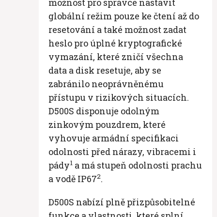
možnost pro správce nastavit
globální režim pouze ke čtení až do
resetování a také možnost zadat
heslo pro úplné kryptografické
vymazání, které zničí všechna
data a disk resetuje, aby se
zabránilo neoprávněnému
přístupu v rizikových situacích.
D500S disponuje odolným
zinkovým pouzdrem, které
vyhovuje armádní specifikaci
odolnosti před nárazy, vibracemi i
1
pády
a má stupeň odolnosti prachu
2
a vodě IP67
.
D500S nabízí plně přizpůsobitelné
funkce a vlastnosti, které splní