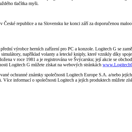
aždého tlačítka myši.
v České republice a na Slovensku ke konci září za doporučenou maloob
ě přední výrobce herních zařízení pro PC a konzole. Logitech G se zamě
simulátory, například volanty a letecké kniply, které vznikly díky spo
založena v roce 1981 a je registrována ve Švýcarsku; její akcie se ob
nosti Logitech G můžete získat na webových stránkách
www.Logitech
vané ochranné známky společnosti Logitech Europe S.A. a/nebo jejích 
. Více informací o společnosti Logitech a jejích produktech můžete zí