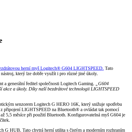
e
ezdrátovou herní myš Logitech® G604 LIGHTSPEED
.
Tato
ástroj, který lze dobře využít i pro různé jiné úkoly.
ent a generální ředitel společnosti Logitech Gaming.
„G604
ější akce a úkoly. Díky naší bezdrátové technologii LIGHTSPEED
ptickým senzorem Logitech G HERO 16K, který snižuje spotřebu
nout z připojení LIGHTSPEED na Bluetooth® a ovládat tak pomocí
až 5,5 měsíce při použití Bluetooth. Konfigurovatelná myš G604 je
čítek.
G HUB. Tato chytrá herní utilita s čistým a moderním rozhraním