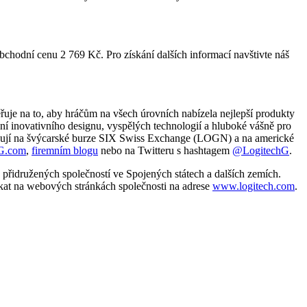
chodní cenu 2 769 Kč. Pro získání dalších informací navštivte náš
řuje na to, aby hráčům na všech úrovních nabízela nejlepší produkty
jení inovativního designu, vyspělých technologií a hluboké vášně pro
chodují na švýcarské burze SIX Swiss Exchange (LOGN) a na americké
G.com
,
firemním blogu
nebo na Twitteru s hashtagem
@LogitechG
.
přidružených společností ve Spojených státech a dalších zemích.
skat na webových stránkách společnosti na adrese
www.logitech.com
.