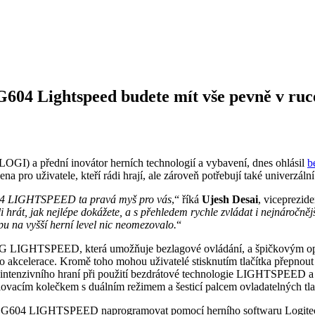
G604 Lightspeed budete mít vše pevně v ruc
I) a přední inovátor herních technologií a vybavení, dnes ohlásil
b
ro uživatele, kteří rádi hrají, ale zároveň potřebují také univerzální n
G604 LIGHTSPEED ta pravá myš pro vás
,“ říká
Ujesh Desai
, viceprezid
hrát, jak nejlépe dokážete, a s přehledem rychle zvládat i nejnáročn
pu na vyšší herní level nic neomezovalo.
“
h G LIGHTSPEED, která umožňuje bezlagové ovládání, a špičkovým o
nebo akcelerace. Kromě toho mohou uživatelé stisknutím tlačítka přep
 intenzivního hraní při použití bezdrátové technologie LIGHTSPEED a 
vacím kolečkem s duálním režimem a šesticí palcem ovladatelných tla
š G604 LIGHTSPEED naprogramovat pomocí herního softwaru Logitech 