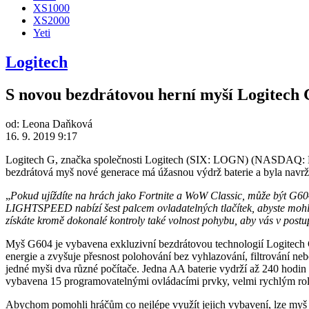
XS1000
XS2000
Yeti
Logitech
S novou bezdrátovou herní myší Logitech 
od:
Leona Daňková
16. 9. 2019 9:17
Logitech G, značka společnosti Logitech (SIX: LOGN) (NASDAQ: LOG
bezdrátová myš nové generace má úžasnou výdrž baterie a byla navržena p
„
Pokud ujíždíte na hrách jako Fortnite a WoW Classic, může být 
LIGHTSPEED nabízí šest palcem ovladatelných tlačítek, abyste mohli 
získáte kromě dokonalé kontroly také volnost pohybu, aby vás v postu
Myš G604 je vybavena exkluzivní bezdrátovou technologií Logitec
energie a zvyšuje přesnost polohování bez vyhlazování, filtrování 
jedné myši dva různé počítače. Jedna AA baterie vydrží až 240 hodin
vybavena 15 programovatelnými ovládacími prvky, velmi rychlým rolo
Abychom pomohli hráčům co nejlépe využít jejich vybavení, lze my