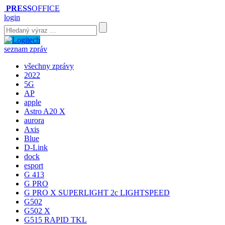
PRESS
OFFICE
login
seznam zpráv
všechny zprávy
2022
5G
AP
apple
Astro A20 X
aurora
Axis
Blue
D-Link
dock
esport
G 413
G PRO
G PRO X SUPERLIGHT 2c LIGHTSPEED
G502
G502 X
G515 RAPID TKL