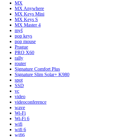
MX
MX Anywhere
MX Keys Mini
MX Keys S
MX Master 4
myš
pop keys
pop mouse
Prague
PRO X60
rally
router
Signature Comfort Plus
Signature Slim Solar+ K980
spot
SSD
vc
video
videoconference
wave
Wi-Fi
Wi-Fi 6
wifi
wifi 6
wifi6