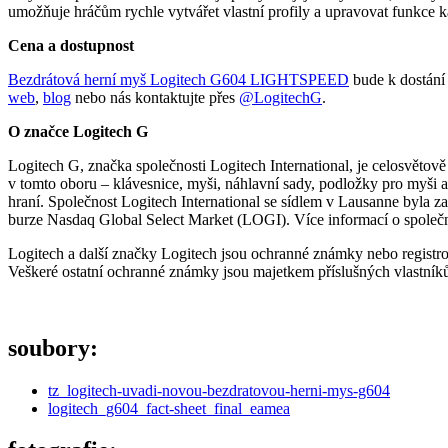
umožňuje hráčům rychle vytvářet vlastní profily a upravovat funkce k
Cena a dostupnost
Bezdrátová herní myš Logitech G604 LIGHTSPEED
bude k dostání 
web
,
blog
nebo nás kontaktujte přes
@LogitechG
.
O značce Logitech G
Logitech G, značka společnosti Logitech International, je celosvětov
v tomto oboru – klávesnice, myši, náhlavní sady, podložky pro myši a 
hraní. Společnost Logitech International se sídlem v Lausanne byla 
burze Nasdaq Global Select Market (LOGI). Více informací o společ
Logitech a další značky Logitech jsou ochranné známky nebo registro
Veškeré ostatní ochranné známky jsou majetkem příslušných vlastníků
soubory:
tz_logitech-uvadi-novou-bezdratovou-herni-mys-g604
logitech_g604_fact-sheet_final_eamea