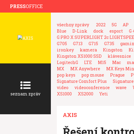
PRESS
OFFICE
všechny zprávy
2022
5G
AP
Blue
D-Link
dock
esport
G 
G PRO X SUPERLIGHT 2c LIGHTSPE
G705
G713
G715
G735
gami
ironkey
kamera
Kingston
Ki
Kingston XS1000 SSD
klávesnice
LogitechG
LTE
M15
Mac
mak
MX
MX Anywhere
MX Keys Min
pop keys
pop mouse
Prague
P
Signature Comfort Plus
Signature
video
videoconference
wave
seznam zpráv
XS1000
XS2000
Yeti
AXIS
Řešení kontro