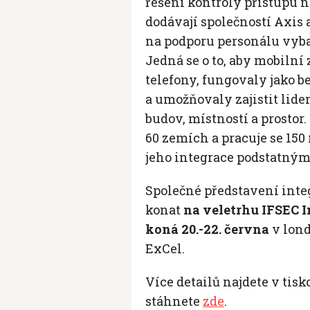
řešení kontroly přístupu na
dodávají společností Axis 
na podporu personálu vyb
Jedná se o to, aby mobilní
telefony, fungovaly jako b
a umožňovaly zajistit lid
budov, místností a prostor
60 zemích a pracuje se 150 
jeho integrace podstatným
Společné představení int
konat
na veletrhu IFSEC I
koná 20.-22. června
v lon
ExCel.
Více detailů najdete v tis
stáhnete
zde
.