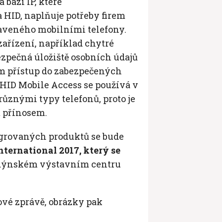
 bázi IP, které
a HID, naplňuje potřeby firem
aveného mobilními telefony.
 zařízení, například chytré
ezpečná úložiště osobních údajů
em přístup do zabezpečených
. HID Mobile Access se používá v
různými typy telefonů, proto je
 přínosem.
egrovaných produktů se bude
nternational 2017, který se
dýnském výstavním centru
kové zprávě, obrázky pak