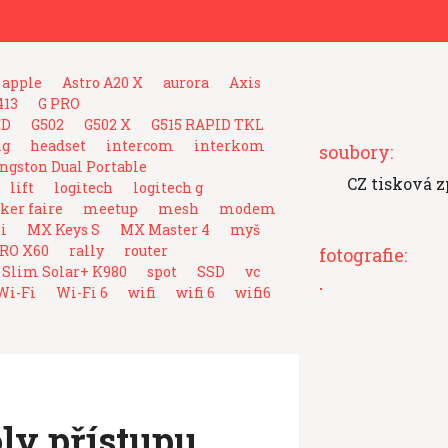
apple
Astro A20 X
aurora
Axis
413
G PRO
ED
G502
G502 X
G515 RAPID TKL
ng
headset
intercom
interkom
soubory:
ngston Dual Portable
CZ tisková 
lift
logitech
logitech g
er faire
meetup
mesh
modem
i
MX Keys S
MX Master 4
myš
RO X60
rally
router
fotografie:
 Slim Solar+ K980
spot
SSD
vc
Wi-Fi
Wi-Fi 6
wifi
wifi 6
wifi6
ly přístupu