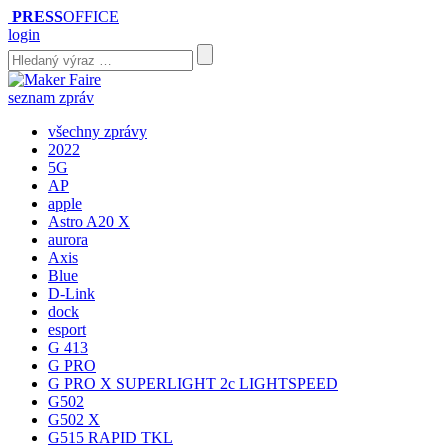
PRESS
OFFICE
login
seznam zpráv
všechny zprávy
2022
5G
AP
apple
Astro A20 X
aurora
Axis
Blue
D-Link
dock
esport
G 413
G PRO
G PRO X SUPERLIGHT 2c LIGHTSPEED
G502
G502 X
G515 RAPID TKL