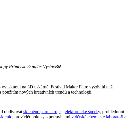
shopy Průmyslový palác Výstaviště
o vytisknout na 3D tiskárně. Festival Maker Faire vyzdvihl naši
 s použitím nových kreativních trendů a technologií.
ad obdivovat
skleněné parní stroje
a
elektronické šperky
, prohlédnout
sklenic
, provádět pokusy s potravinami
v dětské chemické laboratoři
a