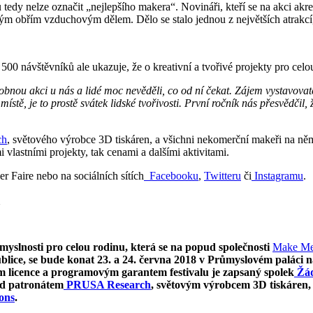
 tedy nelze označit „nejlepšího makera“. Novináři, kteří se na akci akre
ým obřím vzduchovým dělem. Dělo se stalo jednou z největších atrakcí
500 návštěvníků ale ukazuje, že o kreativní a tvořivé projekty pro cel
obnou akci u nás a lidé moc nevěděli, co od ní čekat. Zájem vystavovate
ístě, je to prostě svátek lidské tvořivosti. První ročník nás přesvědčil,
ch
, světového výrobce 3D tiskáren, a všichni nekomerční makeři na ně
mi vlastními projekty, tak cenami a dalšími aktivitami.
r Faire nebo na sociálních sítích
Facebooku
,
Twitteru
či
Instagramu
.
ůmyslnosti pro celou rodinu, která se na popud společnosti
Make Me
ice, se bude konat 23. a 24. června 2018 v Průmyslovém paláci na
m licence a programovým garantem festivalu je zapsaný spolek
Žád
od patronátem
PRUSA Research
, světovým výrobcem 3D tiskáren,
ons
.