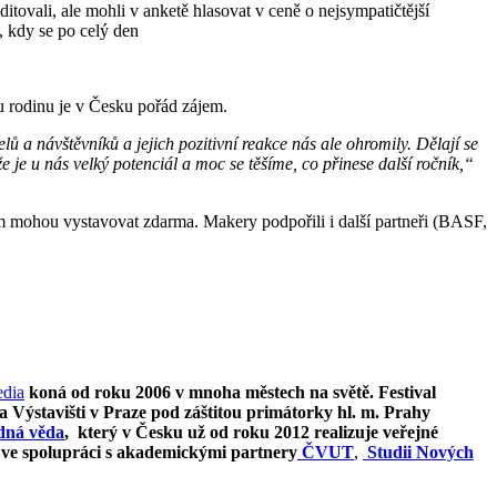
ditovali, ale mohli v anketě hlasovat v ceně o nejsympatičtější
, kdy se po celý den
ou rodinu je v Česku pořád zájem.
lů a návštěvníků a jejich pozitivní reakce nás ale ohromily. Dělají se
 že je u nás velký potenciál a moc se těšíme, co přinese další ročník,“
m mohou vystavovat zdarma. Makery podpořili i další partneři (BASF,
dia
koná od roku 2006 v mnoha městech na světě. Festival
 Výstavišti v Praze pod záštitou primátorky hl. m. Prahy
ná věda
, který v Česku už od roku 2012 realizuje veřejné
 ve spolupráci s akademickými partnery
ČVUT
,
Studii Nových