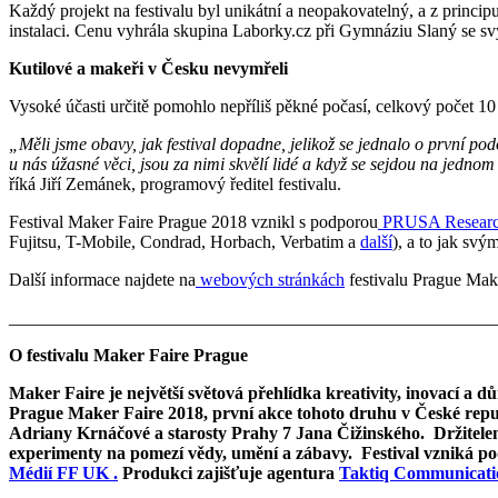
Každý projekt na festivalu byl unikátní a neopakovatelný, a z principu
instalaci. Cenu vyhrála skupina Laborky.cz při Gymnáziu Slaný se sv
Kutilové a makeři v Česku nevymřeli
Vysoké účasti určitě pomohlo nepříliš pěkné počasí, celkový počet 10 
„
Měli jsme obavy, jak festival dopadne, jelikož se jednalo o první pod
u nás úžasné věci, jsou za nimi skvělí lidé a když se sejdou na jednom m
říká Jiří Zemánek, programový ředitel festivalu.
Festival Maker Faire Prague 2018 vznikl s podporou
PRUSA Resear
Fujitsu, T-Mobile, Condrad, Horbach, Verbatim a
další
), a to jak svý
Další informace najdete na
webových stránkách
festivalu Prague Make
_______________________________________________________
O festivalu Maker Faire Prague
Maker Faire je největší světová přehlídka kreativity, inovací a d
Prague Maker Faire 2018, první akce tohoto druhu v České republ
Adriany Krnáčové a starosty Prahy 7 Jana Čižinského. Držitele
experimenty na pomezí vědy, umění a zábavy. Festival vzniká p
Médií FF UK .
Produkci zajišťuje agentura
Taktiq Communicati