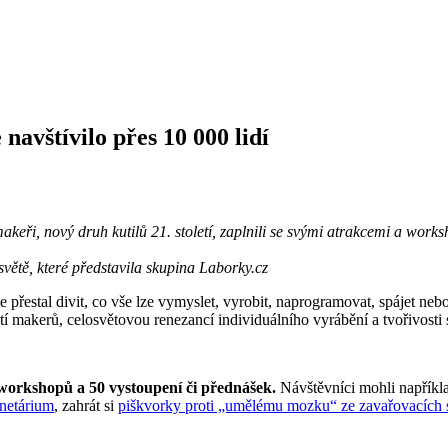
navštívilo přes 10 000 lidí
keři, nový druh kutilů 21. století, zaplnili se svými atrakcemi a work
větě, které představila skupina Laborky.cz
 přestal divit, co vše lze vymyslet, vyrobit, naprogramovat, spájet neb
hnutí makerů, celosvětovou renezancí individuálního vyrábění a tvořivosti
 workshopů a 50 vystoupení či přednášek.
Návštěvníci mohli napříkl
anetárium
, zahrát si
piškvorky proti „umělému mozku“ ze zavařovacích 