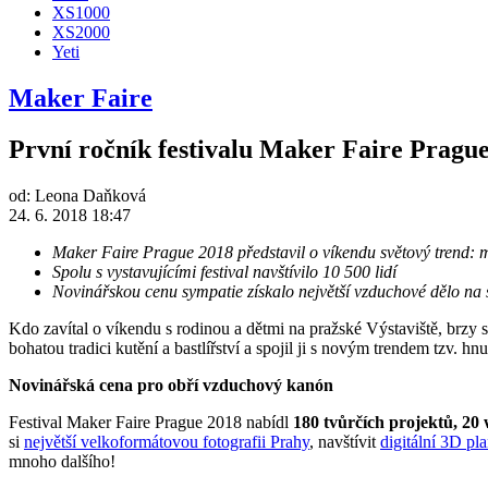
XS1000
XS2000
Yeti
Maker Faire
První ročník festivalu Maker Faire Prague 
od:
Leona Daňková
24. 6. 2018 18:47
Maker Faire Prague 2018 představil o víkendu světový trend: ma
Spolu s vystavujícími festival navštívilo 10 500 lidí
Novinářskou cenu sympatie získalo největší vzduchové dělo na s
Kdo zavítal o víkendu s rodinou a dětmi na pražské Výstaviště, brzy se
bohatou tradici kutění a bastlířství a spojil ji s novým trendem tzv. 
Novinářská cena pro obří vzduchový kanón
Festival Maker Faire Prague 2018 nabídl
180 tvůrčích projektů, 20
si
největší velkoformátovou fotografii Prahy
, navštívit
digitální 3D pl
mnoho dalšího!