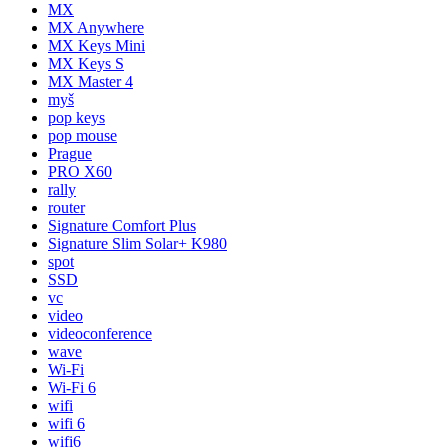
MX
MX Anywhere
MX Keys Mini
MX Keys S
MX Master 4
myš
pop keys
pop mouse
Prague
PRO X60
rally
router
Signature Comfort Plus
Signature Slim Solar+ K980
spot
SSD
vc
video
videoconference
wave
Wi-Fi
Wi-Fi 6
wifi
wifi 6
wifi6