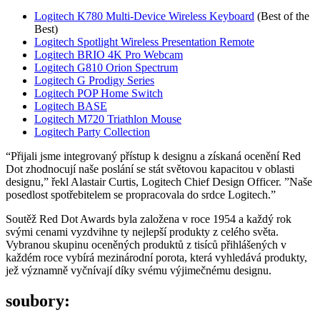
Logitech K780 Multi-Device Wireless Keyboard
(Best of the
Best)
Logitech Spotlight Wireless Presentation Remote
Logitech BRIO 4K Pro Webcam
Logitech G810 Orion Spectrum
Logitech G Prodigy Series
Logitech POP Home Switch
Logitech BASE
Logitech M720 Triathlon Mouse
Logitech Party Collection
“Přijali jsme integrovaný přístup k designu a získaná ocenění Red
Dot zhodnocují naše poslání se stát světovou kapacitou v oblasti
designu,” řekl Alastair Curtis, Logitech Chief Design Officer. ”Naše
posedlost spotřebitelem se propracovala do srdce Logitech.”
Soutěž Red Dot Awards byla založena v roce 1954 a každý rok
svými cenami vyzdvihne ty nejlepší produkty z celého světa.
Vybranou skupinu oceněných produktů z tisíců přihlášených v
každém roce vybírá mezinárodní porota, která vyhledává produkty,
jež významně vyčnívají díky svému výjimečnému designu.
soubory: