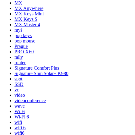
MX
MX Anywhere
MX Keys Mini
MX Keys S
MX Master 4
myš
pop keys
pop mouse
Prague
PRO X60
rally
router
Signature Comfort Plus
Signature Slim Solar+ K980
spot
SSD
vc
video
videoconference
wave
Wi-Fi
Wi-Fi 6
wifi
wifi 6
wifi6