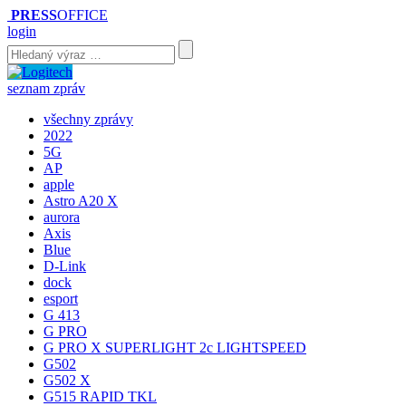
PRESS
OFFICE
login
seznam zpráv
všechny zprávy
2022
5G
AP
apple
Astro A20 X
aurora
Axis
Blue
D-Link
dock
esport
G 413
G PRO
G PRO X SUPERLIGHT 2c LIGHTSPEED
G502
G502 X
G515 RAPID TKL