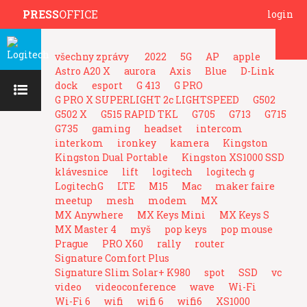
PRESS
OFFICE
login
všechny zprávy
2022
5G
AP
apple
Astro A20 X
aurora
Axis
Blue
D-Link
dock
esport
G 413
G PRO
G PRO X SUPERLIGHT 2c LIGHTSPEED
G502
G502 X
G515 RAPID TKL
G705
G713
G715
G735
gaming
headset
intercom
interkom
ironkey
kamera
Kingston
Kingston Dual Portable
Kingston XS1000 SSD
klávesnice
lift
logitech
logitech g
LogitechG
LTE
M15
Mac
maker faire
meetup
mesh
modem
MX
MX Anywhere
MX Keys Mini
MX Keys S
MX Master 4
myš
pop keys
pop mouse
Prague
PRO X60
rally
router
Signature Comfort Plus
Signature Slim Solar+ K980
spot
SSD
vc
video
videoconference
wave
Wi-Fi
Wi-Fi 6
wifi
wifi 6
wifi6
XS1000