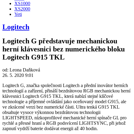
XS1000
XS2000
Yeti
Logitech
Logitech G představuje mechanickou
herní klávesnici bez numerického bloku
Logitech G915 TKL
od:
Leona Daňková
26. 5. 2020 9:01
Logitech G, značka společnosti Logitech a přední inovátor herních
technologií a zařízení, přináší bezdrátovou RGB mechanickou herní
klávesnici Logitech G915 TKL, která nabízí stejné klíčové
technologie a příjemné ovládání jako oceňovaný model G915, ale
ve zkrácené verzi bez numerické části. Ultra tenká G915 TKL
obsahuje vysoce výkonnou bezdrátovou technologii
LIGHTSPEED, nízkoprofilové mechanické herní spínače GL pro
rychlé a přesné hraní a RGB podsvícení LIGHTSYNC, při jehož
zapnutí vydrží baterie dodávat energii až 40 hodin.