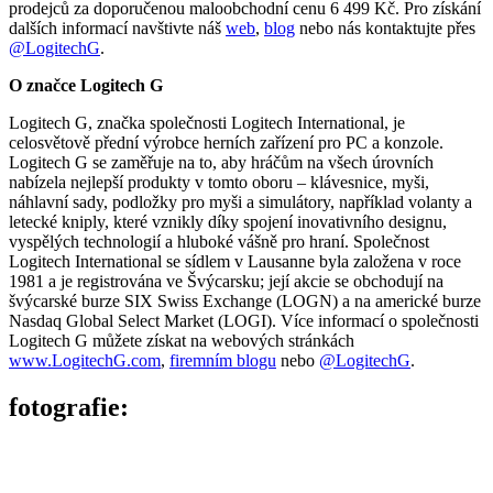
prodejců za doporučenou maloobchodní cenu 6 499 Kč. Pro získání
dalších informací navštivte náš
web
,
blog
nebo nás kontaktujte přes
@LogitechG
.
O značce Logitech G
Logitech G, značka společnosti Logitech International, je
celosvětově přední výrobce herních zařízení pro PC a konzole.
Logitech G se zaměřuje na to, aby hráčům na všech úrovních
nabízela nejlepší produkty v tomto oboru – klávesnice, myši,
náhlavní sady, podložky pro myši a simulátory, například volanty a
letecké kniply, které vznikly díky spojení inovativního designu,
vyspělých technologií a hluboké vášně pro hraní. Společnost
Logitech International se sídlem v Lausanne byla založena v roce
1981 a je registrována ve Švýcarsku; její akcie se obchodují na
švýcarské burze SIX Swiss Exchange (LOGN) a na americké burze
Nasdaq Global Select Market (LOGI). Více informací o společnosti
Logitech G můžete získat na webových stránkách
www.LogitechG.com
,
firemním blogu
nebo
@LogitechG
.
fotografie: