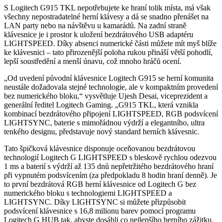
S Logitech G915 TKL nepotřebujete ke hraní tolik místa, má však
všechny nepostradatelné herní klávesy a dá se snadno přenášet na
LAN party nebo na návštěvu u kamarádů. Na zadní straně
klávesnice je i prostor k uložení bezdrátového USB adaptéru
LIGHTSPEED. Díky absenci numerické části můžete mít myš blíže
ke klávesnici – tato přirozenější poloha rukou přináší větší pohodlí,
lepší soustředění a menší únavu, což mnoho hráčů ocení.
„Od uvedení původní klávesnice Logitech G915 se herní komunita
neustále dožadovala stejné technologie, ale v kompaktním provedení
bez numerického bloku,“ vysvětluje Ujesh Desai, viceprezident a
generální ředitel Logitech Gaming. „G915 TKL, která vznikla
kombinací bezdrátového připojení LIGHTSPEED, RGB podsvícení
LIGHTSYNC, baterie s mimořádnou výdrží a elegantního, ultra
tenkého designu, představuje nový standard herních klávesnic.
Tato špičková klávesnice disponuje oceňovanou bezdrátovou
technologií Logitech G LIGHTSPEED s bleskově rychlou odezvou
1 ms a baterií s výdrží až 135 dnů nepřetržitého bezdrátového hraní
při vypnutém podsvícením (za předpokladu 8 hodin hraní denně). Je
to první bezdrátová RGB herní klávesnice od Logitech G bez
numerického bloku s technologiemi LIGHTSPEED a
LIGHTSYNC. Díky LIGHTSYNC si můžete přizpůsobit
podsvícení klávesnice s 16,8 milionu barev pomocí programu
Logitech G HUB tak, abyste dosáhli co nejlepšího herního zážitku.