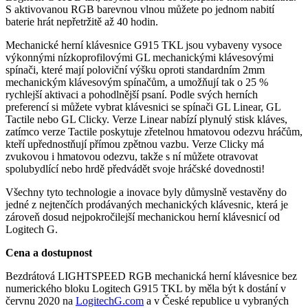
S aktivovanou RGB barevnou vlnou můžete po jednom nabití
baterie hrát nepřetržitě až 40 hodin.
Mechanické herní klávesnice G915 TKL jsou vybaveny vysoce
výkonnými nízkoprofilovými GL mechanickými klávesovými
spínači, které mají poloviční výšku oproti standardním 2mm
mechanickým klávesovým spínačům, a umožňují tak o 25 %
rychlejší aktivaci a pohodlnější psaní. Podle svých herních
preferencí si můžete vybrat klávesnici se spínači GL Linear, GL
Tactile nebo GL Clicky. Verze Linear nabízí plynulý stisk kláves,
zatímco verze Tactile poskytuje zřetelnou hmatovou odezvu hráčům,
kteří upřednostňují přímou zpětnou vazbu. Verze Clicky má
zvukovou i hmatovou odezvu, takže s ní můžete otravovat
spolubydlící nebo hrdě předvádět svoje hráčské dovednosti!
Všechny tyto technologie a inovace byly důmyslně vestavěny do
jedné z nejtenčích prodávaných mechanických klávesnic, která je
zároveň dosud nejpokročilejší mechanickou herní klávesnicí od
Logitech G.
Cena a dostupnost
Bezdrátová LIGHTSPEED RGB mechanická herní klávesnice bez
numerického bloku Logitech G915 TKL by měla být k dostání v
červnu 2020 na
LogitechG.com
a v České republice u vybraných