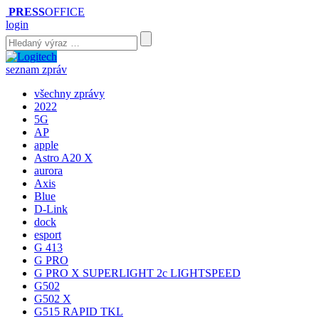
PRESS
OFFICE
login
seznam zpráv
všechny zprávy
2022
5G
AP
apple
Astro A20 X
aurora
Axis
Blue
D-Link
dock
esport
G 413
G PRO
G PRO X SUPERLIGHT 2c LIGHTSPEED
G502
G502 X
G515 RAPID TKL