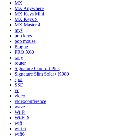
MX
MX Anywhere
MX Keys Mini
MX Keys S
MX Master 4
myš
pop keys
pop mouse
Prague
PRO X60
rally
router
Signature Comfort Plus
Signature Slim Solar+ K980
spot
SSD
vc
video
videoconference
wave
Wi-Fi
Wi-Fi 6
wifi
wifi 6
wifi6