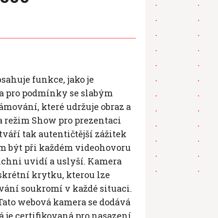
sahuje funkce, jako je
la pro podmínky se slabým
ámování, které udržuje obraz a
 a režim Show pro prezentaci
váří tak autentičtější zážitek
m být při každém videohovoru
šichni uvidí a uslyší. Kamera
krétní krytku, kterou lze
vání soukromí v každé situaci.
 Tato webová kamera se dodává
rá je certifikovaná pro nasazení