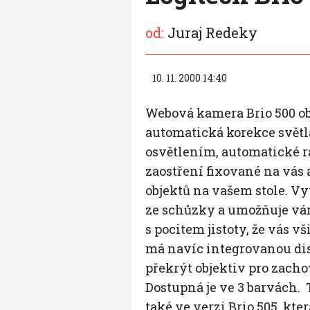
od:
Juraj Redeky
10. 11. 2000 14:40
Webová kamera Brio 500 ob
automatická korekce svět
osvětlením, automatické r
zaostření fixované na vás
objektů na vašem stole. Vyt
ze schůzky a umožňuje vá
s pocitem jistoty, že vás v
má navíc integrovanou dis
překrýt objektiv pro zacho
Dostupná je ve 3 barvách.
také ve verzi Brio 505, kte