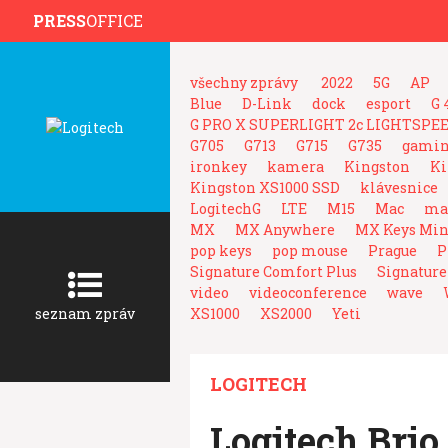
PRESS
OFFICE
všechny zprávy
2022
5G
AP
Blue
D-Link
dock
esport
G 
G PRO X SUPERLIGHT 2c LIGHTSPE
G705
G713
G715
G735
gami
ironkey
kamera
Kingston
Ki
Kingston XS1000 SSD
klávesnice
LogitechG
LTE
M15
Mac
mak
MX
MX Anywhere
MX Keys Min
pop keys
pop mouse
Prague
P
Signature Comfort Plus
Signature
video
videoconference
wave
seznam zpráv
XS1000
XS2000
Yeti
LOGITECH
Logitech Brio