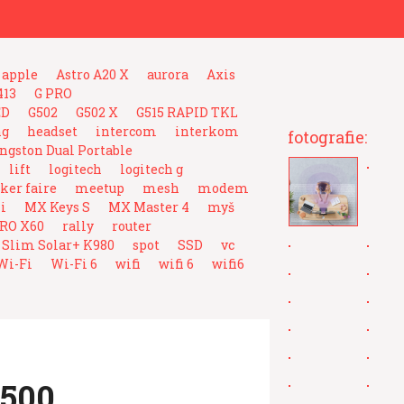
apple
Astro A20 X
aurora
Axis
413
G PRO
ED
G502
G502 X
G515 RAPID TKL
ng
headset
intercom
interkom
fotografie:
ngston Dual Portable
lift
logitech
logitech g
er faire
meetup
mesh
modem
i
MX Keys S
MX Master 4
myš
RO X60
rally
router
 Slim Solar+ K980
spot
SSD
vc
Wi-Fi
Wi-Fi 6
wifi
wifi 6
wifi6
 500