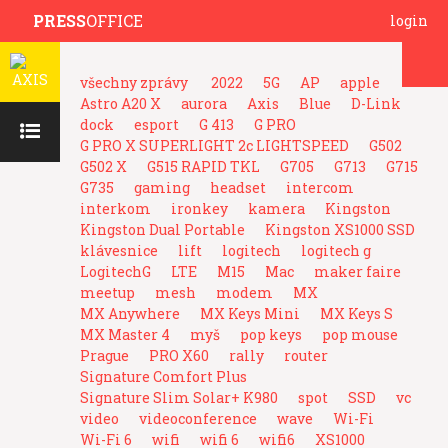
PRESS
OFFICE
login
všechny zprávy
2022
5G
AP
apple
Astro A20 X
aurora
Axis
Blue
D-Link
dock
esport
G 413
G PRO
G PRO X SUPERLIGHT 2c LIGHTSPEED
G502
G502 X
G515 RAPID TKL
G705
G713
G715
G735
gaming
headset
intercom
interkom
ironkey
kamera
Kingston
Kingston Dual Portable
Kingston XS1000 SSD
klávesnice
lift
logitech
logitech g
LogitechG
LTE
M15
Mac
maker faire
meetup
mesh
modem
MX
MX Anywhere
MX Keys Mini
MX Keys S
MX Master 4
myš
pop keys
pop mouse
Prague
PRO X60
rally
router
Signature Comfort Plus
Signature Slim Solar+ K980
spot
SSD
vc
video
videoconference
wave
Wi-Fi
Wi-Fi 6
wifi
wifi 6
wifi6
XS1000