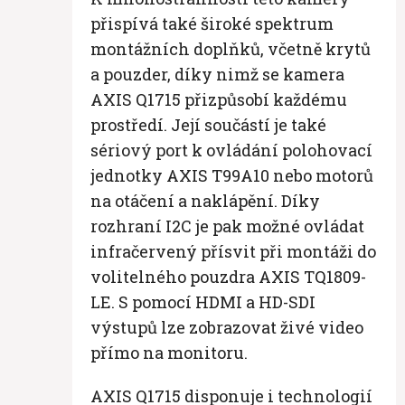
přispívá také široké spektrum
montážních doplňků, včetně krytů
a pouzder, díky nimž se kamera
AXIS Q1715 přizpůsobí každému
prostředí. Její součástí je také
sériový port k ovládání polohovací
jednotky AXIS T99A10 nebo motorů
na otáčení a naklápění. Díky
rozhraní I2C je pak možné ovládat
infračervený přísvit při montáži do
volitelného pouzdra AXIS TQ1809-
LE. S pomocí HDMI a HD-SDI
výstupů lze zobrazovat živé video
přímo na monitoru.
AXIS Q1715 disponuje i technologií