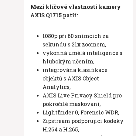
Mezi klíčové vlastnosti kamery
AXIS Q1715 patří:
1080p při 60 snímcích za
sekundu s 21x zoomem,
výkonná umělá inteligence s
hlubokým učením,
integrována klasifikace
objektů s AXIS Object
Analytics,
AXIS Live Privacy Shield pro
pokročilé maskování,
Lightfinder 0, Forensic WDR,
Zipstream podporující kodeky
H.264 a H.265,