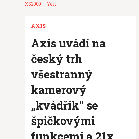
XS2000
Yeti
AXIS
Axis uvádí na
český trh
všestranný
kamerový
„kvádřík“ se
špičkovými
funkcemi a 21x