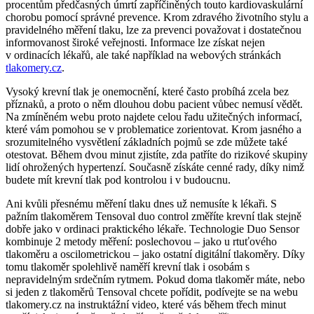
procentům předčasných úmrtí zapříčiněných touto kardiovaskulární
chorobu pomocí správné prevence. Krom zdravého životního stylu a
pravidelného měření tlaku, lze za prevenci považovat i dostatečnou
informovanost široké veřejnosti. Informace lze získat nejen
v ordinacích lékařů, ale také například na webových stránkách
tlakomery.cz
.
Vysoký krevní tlak je onemocnění, které často probíhá zcela bez
příznaků, a proto o něm dlouhou dobu pacient vůbec nemusí vědět.
Na zmíněném webu proto najdete celou řadu užitečných informací,
které vám pomohou se v problematice zorientovat. Krom jasného a
srozumitelného vysvětlení základních pojmů se zde můžete také
otestovat. Během dvou minut zjistíte, zda patříte do rizikové skupiny
lidí ohrožených hypertenzí. Současně získáte cenné rady, díky nimž
budete mít krevní tlak pod kontrolou i v budoucnu.
Ani kvůli přesnému měření tlaku dnes už nemusíte k lékaři. S
pažním tlakoměrem Tensoval duo control změříte krevní tlak stejně
dobře jako v ordinaci praktického lékaře. Technologie Duo Sensor
kombinuje 2 metody měření: poslechovou – jako u rtuťového
tlakoměru a oscilometrickou – jako ostatní digitální tlakoměry. Díky
tomu tlakoměr spolehlivě naměří krevní tlak i osobám s
nepravidelným srdečním rytmem. Pokud doma tlakoměr máte, nebo
si jeden z tlakoměrů Tensoval chcete pořídit, podívejte se na webu
tlakomery.cz na instruktážní video, které vás během třech minut