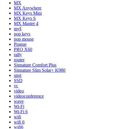
MX
MX Anywhere
MX Keys Mini
MX Keys S
MX Master 4
myš
pop keys
pop mouse
Prague
PRO X60
rally
router
Signature Comfort Plus
Signature Slim Solar+ K980
spot
SSD
vc
video
videoconference
wave
Wi-Fi
Wi-Fi 6
wifi
wifi 6
wifi6