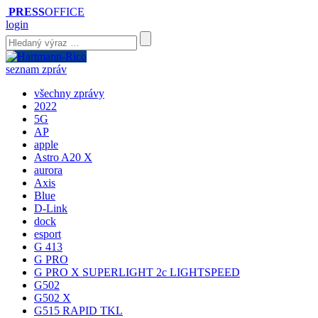
PRESS
OFFICE
login
seznam zpráv
všechny zprávy
2022
5G
AP
apple
Astro A20 X
aurora
Axis
Blue
D-Link
dock
esport
G 413
G PRO
G PRO X SUPERLIGHT 2c LIGHTSPEED
G502
G502 X
G515 RAPID TKL