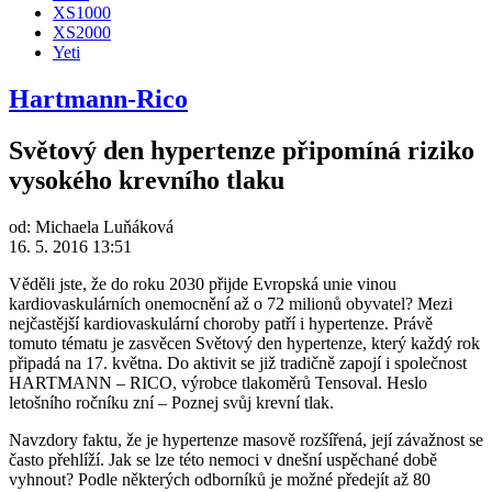
XS1000
XS2000
Yeti
Hartmann-Rico
Světový den hypertenze připomíná riziko
vysokého krevního tlaku
od:
Michaela Luňáková
16. 5. 2016 13:51
Věděli jste, že do roku 2030 přijde Evropská unie vinou
kardiovaskulárních onemocnění až o 72 milionů obyvatel? Mezi
nejčastější kardiovaskulární choroby patří i hypertenze. Právě
tomuto tématu je zasvěcen Světový den hypertenze, který každý rok
připadá na 17. května. Do aktivit se již tradičně zapojí i společnost
HARTMANN – RICO, výrobce tlakoměrů Tensoval. Heslo
letošního ročníku zní – Poznej svůj krevní tlak.
Navzdory faktu, že je hypertenze masově rozšířená, její závažnost se
často přehlíží. Jak se lze této nemoci v dnešní uspěchané době
vyhnout? Podle některých odborníků je možné předejít až 80