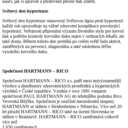
naučí, jak si správně a především přesně tlak změřit.
Světový den hypertenze
Světový den hypertenze stanovený Světovou ligou proti hypertenzi
každý rok upozorňuje na vážné zdravotní komplikace provázející
hypertenzi. Veřejnosti připomíná význam životního stylu pro krevní
tlak a potřebu kontroly krevního tlaku nejen v ordinacích lékařů, ale
také doma. Během tohoto dne probíhá po celém světě řada aktivit,
zaměřených na prevenci, diagnostiku a také následnou léčbu
vysokého krevního tlaku.
Společnost HARTMANN – RICO
Společnost HARTMANN – RICO a.s. patří mezi nejvýznamnější
výrobce a distributory zdravotnických prostředků a hygienických
výrobků v České republice. Vznikla v roce 1991 vstupem
společnosti PAUL HARTMANN AG do tehdejšího podniku Rico
Veverská Bítýška. Společnost je součástí mezinárodní skupiny
HARTMANN se sídlem v Heidenheimu v Německu. Více než 20
let působí HARTMANN – RICO také na území Slovenska se
sídlem v Bratislavě. HARTMANN – RICO zaměstnává celkově
více než
1 650 zaměstnanců.