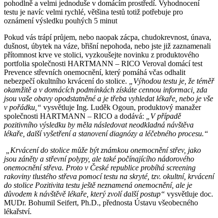
pohodlně a velmi jednoduše v domácím prostředí. Vyhodnocení
testu je navíc velmi rychlé, většina testů totiž potřebuje pro
oznámení výsledku pouhých 5 minut
Pokud vás trápí průjem, nebo naopak zácpa, chudokrevnost, únava,
dušnost, úbytek na váze, břišní nepohoda, nebo jste již zaznamenali
přítomnost krve ve stolici, vyzkoušejte novinku z produktového
portfolia společnosti HARTMANN – RICO Veroval domácí test
Prevence střevních onemocnění, který pomáhá včas odhalit
nebezpečí okultního krvácení do stolice.
„Výhodou testu je, že téměř
okamžitě a v domácích podmínkách získáte cennou informaci, zda
jsou vaše obavy opodstatněné a je třeba vyhledat lékaře, nebo je vše
v pořádku,“
vysvětluje Ing. Luděk Ogoun, produktový manažer
společnosti HARTMANN – RICO a dodává:
„V případě
pozitivního výsledku by měla následovat neodkladná návštěva
lékaře, další vyšetření a stanovení diagnózy a léčebného procesu.“
„Krvácení do stolice může být známkou onemocnění střev, jako
jsou záněty a střevní polypy, ale také počínajícího nádorového
onemocnění střeva. Proto v České republice probíhá screening
rakoviny tlustého střeva pomocí testu na skryté, tzv. okultní, krvácení
do stolice Pozitivita testu ještě neznamená onemocnění, ale je
důvodem k návštěvě lékaře, který zvolí další postup“
vysvětluje doc.
MUDr. Bohumil Seifert, Ph.D., přednosta Ústavu všeobecného
lékařství.