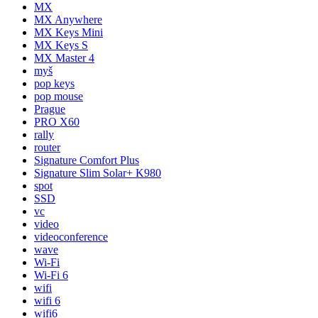
MX
MX Anywhere
MX Keys Mini
MX Keys S
MX Master 4
myš
pop keys
pop mouse
Prague
PRO X60
rally
router
Signature Comfort Plus
Signature Slim Solar+ K980
spot
SSD
vc
video
videoconference
wave
Wi-Fi
Wi-Fi 6
wifi
wifi 6
wifi6