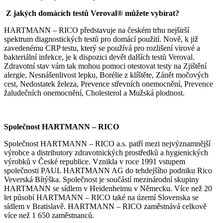
Z jakých domácích testů
Veroval®
můžete vybírat?
HARTMANN – RICO představuje na českém trhu nejširší
spektrum diagnostických testů pro domácí použití. Nově, k již
zavedenému CRP testu, který se používá pro rozlišení virové a
bakteriální infekce, je k dispozici devět dalších testů Veroval.
Zdravotní stav vám tak mohou pomoci otestovat testy na Zjištění
alergie, Nesnášenlivost lepku, Borélie z klíštěte, Zánět močových
cest, Nedostatek železa, Prevence střevních onemocnění, Prevence
žaludečních onemocnění, Cholesterol a Mužská plodnost.
Společnost HARTMANN – RICO
Společnost HARTMANN – RICO a.s. patří mezi nejvýznamnější
výrobce a distributory zdravotnických prostředků a hygienických
výrobků v České republice. Vznikla v roce 1991 vstupem
společnosti PAUL HARTMANN AG do tehdejšího podniku Rico
Veverská Bítýška. Společnost je součástí mezinárodní skupiny
HARTMANN se sídlem v Heidenheimu v Německu. Více než 20
let působí HARTMANN – RICO také na území Slovenska se
sídlem v Bratislavě. HARTMANN – RICO zaměstnává celkově
více než 1 650 zaměstnanců.