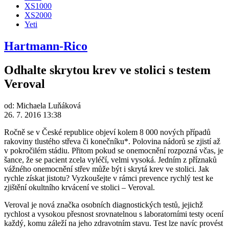
XS1000
XS2000
Yeti
Hartmann-Rico
Odhalte skrytou krev ve stolici s testem
Veroval
od:
Michaela Luňáková
26. 7. 2016 13:38
Ročně se v České republice objeví kolem 8 000 nových případů
rakoviny tlustého střeva či konečníku*. Polovina nádorů se zjistí až
v pokročilém stádiu. Přitom pokud se onemocnění rozpozná včas, je
šance, že se pacient zcela vyléčí, velmi vysoká. Jedním z příznaků
vážného onemocnění střev může být i skrytá krev ve stolici. Jak
rychle získat jistotu? Vyzkoušejte v rámci prevence rychlý test ke
zjištění okultního krvácení ve stolici – Veroval.
Veroval je nová značka osobních diagnostických testů, jejichž
rychlost a vysokou přesnost srovnatelnou s laboratorními testy ocení
každý, komu záleží na jeho zdravotním stavu. Test lze navíc provést