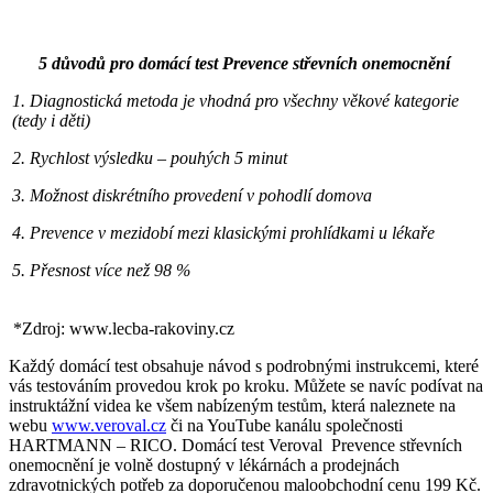
5 důvodů pro domácí test Prevence střevních onemocnění
1. Diagnostická metoda je vhodná pro všechny věkové kategorie
(tedy i děti)
2. Rychlost výsledku – pouhých 5 minut
3. Možnost diskrétního provedení v pohodlí domova
4. Prevence v mezidobí mezi klasickými prohlídkami u lékaře
5. Přesnost více než 98 %
*Zdroj: www.lecba-rakoviny.cz
Každý domácí test obsahuje návod s podrobnými instrukcemi, které
vás testováním provedou krok po kroku. Můžete se navíc podívat na
instruktážní videa ke všem nabízeným testům, která naleznete na
webu
www.veroval.cz
či na YouTube kanálu společnosti
HARTMANN – RICO. Domácí test Veroval Prevence střevních
onemocnění je volně dostupný v lékárnách a prodejnách
zdravotnických potřeb za doporučenou maloobchodní cenu 199 Kč.