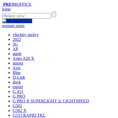
PRESS
OFFICE
login
seznam zpráv
všechny zprávy
2022
5G
AP
apple
Astro A20 X
aurora
Axis
Blue
D-Link
dock
esport
G 413
G PRO
G PRO X SUPERLIGHT 2c LIGHTSPEED
G502
G502 X
G515 RAPID TKL