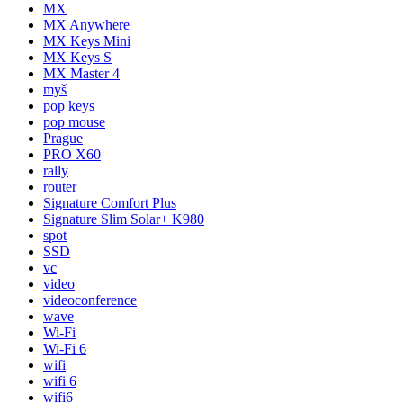
MX
MX Anywhere
MX Keys Mini
MX Keys S
MX Master 4
myš
pop keys
pop mouse
Prague
PRO X60
rally
router
Signature Comfort Plus
Signature Slim Solar+ K980
spot
SSD
vc
video
videoconference
wave
Wi-Fi
Wi-Fi 6
wifi
wifi 6
wifi6