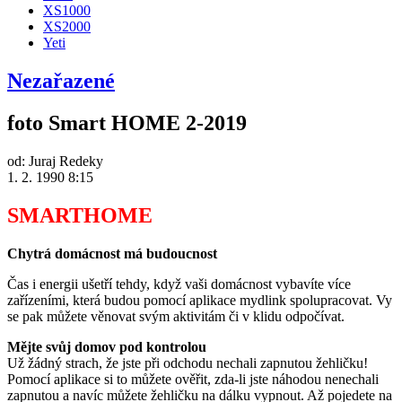
XS1000
XS2000
Yeti
Nezařazené
foto Smart HOME 2-2019
od:
Juraj Redeky
1. 2. 1990 8:15
SMARTHOME
Chytrá domácnost má budoucnost
Čas i energii ušetří tehdy, když vaši domácnost vybavíte více
zařízeními, která budou pomocí aplikace mydlink spolupracovat. Vy
se pak můžete věnovat svým aktivitám či v klidu odpočívat.
Mějte svůj domov pod kontrolou
Už žádný strach, že jste při odchodu nechali zapnutou žehličku!
Pomocí aplikace si to můžete ověřit, zda-li jste náhodou nenechali
zapnutou a navíc můžete žehličku na dálku vypnout. Až pojedete na