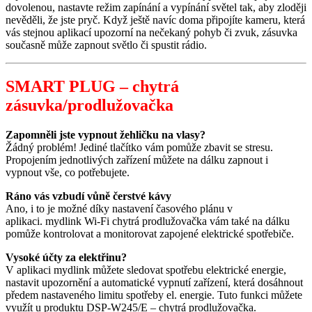
dovolenou, nastavte režim zapínání a vypínání světel tak, aby zloději
nevěděli, že jste pryč. Když ještě navíc doma připojíte kameru, která
vás stejnou aplikací upozorní na nečekaný pohyb či zvuk, zásuvka
současně může zapnout světlo či spustit rádio.
SMART PLUG – chytrá
zásuvka/prodlužovačka
Zapomněli jste vypnout žehličku na vlasy?
Žádný problém! Jediné tlačítko vám pomůže zbavit se stresu.
Propojením jednotlivých zařízení můžete na dálku zapnout i
vypnout vše, co potřebujete.
Ráno vás vzbudí vůně čerstvé kávy
Ano, i to je možné díky nastavení časového plánu v
aplikaci. mydlink Wi‑Fi chytrá prodlužovačka vám také na dálku
pomůže kontrolovat a monitorovat zapojené elektrické spotřebiče.
Vysoké účty za elektřinu?
V aplikaci mydlink můžete sledovat spotřebu elektrické energie,
nastavit upozornění a automatické vypnutí zařízení, která dosáhnout
předem nastaveného limitu spotřeby el. energie. Tuto funkci můžete
využít u produktu DSP-W245/E – chytrá prodlužovačka.