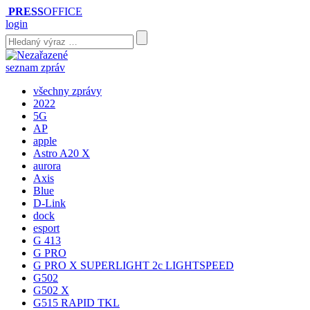
PRESS
OFFICE
login
seznam zpráv
všechny zprávy
2022
5G
AP
apple
Astro A20 X
aurora
Axis
Blue
D-Link
dock
esport
G 413
G PRO
G PRO X SUPERLIGHT 2c LIGHTSPEED
G502
G502 X
G515 RAPID TKL