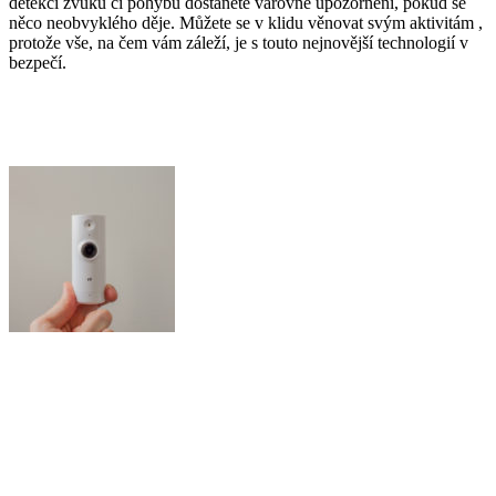
detekci zvuku či pohybu dostanete varovné upozornění, pokud se
něco neobvyklého děje. Můžete se v klidu věnovat svým aktivitám ,
protože vše, na čem vám záleží, je s touto nejnovější technologií v
bezpečí.