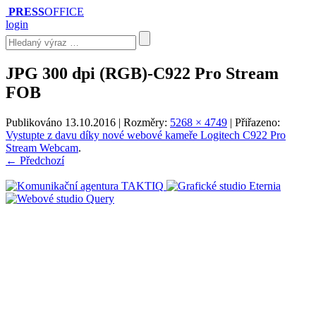
PRESS
OFFICE
login
JPG 300 dpi (RGB)-C922 Pro Stream
FOB
Publikováno
13.10.2016
| Rozměry:
5268 × 4749
| Přiřazeno:
Vystupte z davu díky nové webové kameře Logitech C922 Pro
Stream Webcam
.
← Předchozí