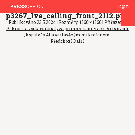
PRESS
OFFICE
login
p3267_lve_ceiling_front_2112.png
Publikováno
23.5.2024
| Rozměry:
1360 × 1360
| Přiřazeno:
Pokročilá zvuková analýza přímo v kamerách. Axis uvádí
„kopule“ s AI a vestavěným mikrofonem
.
← Předchozí
Další →