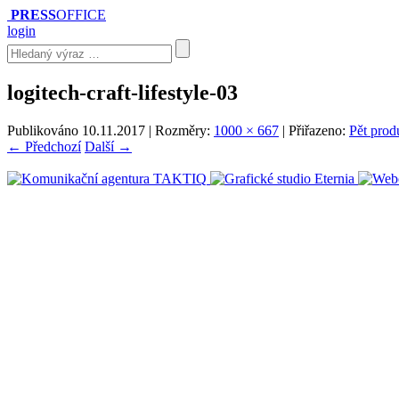
PRESS
OFFICE
login
logitech-craft-lifestyle-03
Publikováno
10.11.2017
| Rozměry:
1000 × 667
| Přiřazeno:
Pět prod
← Předchozí
Další →