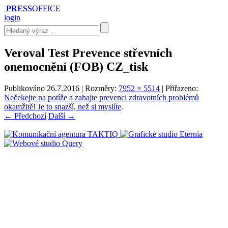
PRESS
OFFICE
login
Veroval Test Prevence střevních
onemocnění (FOB) CZ_tisk
Publikováno
26.7.2016
| Rozměry:
7952 × 5514
| Přiřazeno:
Nečekejte na potíže a zahajte prevenci zdravotních problémů
okamžitě! Je to snazší, než si myslíte
.
← Předchozí
Další →