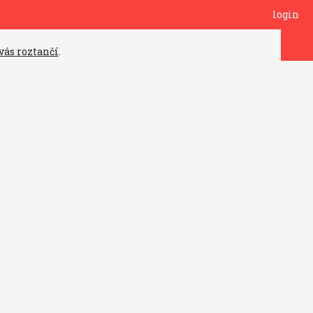
login
vás roztančí
.