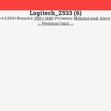
Logitech_Z533 (6)
o
6.9.2016
| Rozměry:
1920 × 1440
| Přiřazeno:
Mohutný zvuk, který 
← Předchozí
Další →