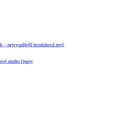
h – nejvyspělejší bezdrátová myš
.