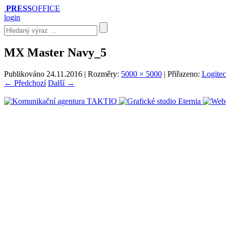
PRESS
OFFICE
login
MX Master Navy_5
Publikováno
24.11.2016
| Rozměry:
5000 × 5000
| Přiřazeno:
Logitec
← Předchozí
Další →