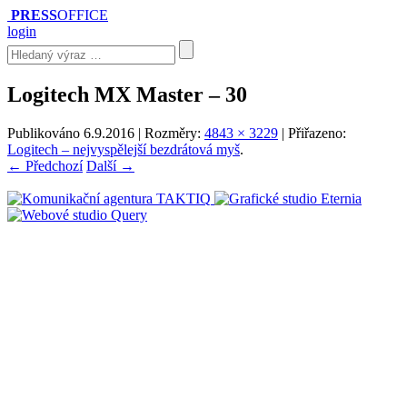
PRESS
OFFICE
login
Logitech MX Master – 30
Publikováno
6.9.2016
| Rozměry:
4843 × 3229
| Přiřazeno:
Logitech – nejvyspělejší bezdrátová myš
.
← Předchozí
Další →