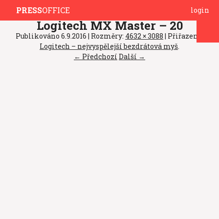
PRESS
OFFICE
login
Logitech MX Master – 20
Publikováno
6.9.2016
| Rozměry:
4632 × 3088
| Přiřazeno:
Logitech – nejvyspělejší bezdrátová myš
.
← Předchozí
Další →