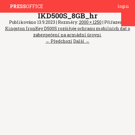
PRESS
OFFICE
login
IKD500S_8GB_hr
Publikováno
13.9.2023
| Rozměry:
2000 × 1250
| Přiřazeno:
Kingston IronKey D500S rozšiřuje ochranu mobilních dat o
zabezpečení na armádní úrovni
.
← Předchozí
Další →