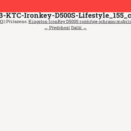
3-KTC-Ironkey-D500S-Lifestyle_155_
33
| Přiřazeno:
Kingston IronKey D500S rozšiřuje ochranu mobil
← Předchozí
Další →