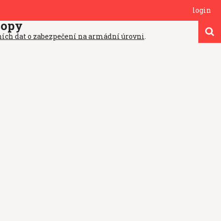
login
copy
ních dat o zabezpečení na armádní úrovni
.