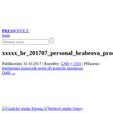
PRESS
OFFICE
login
xxxxx_hr_201707_personal_hrabeova_pro
Publikováno
31.10.2017
| Rozměry:
1260 × 1103
| Přiřazeno:
Inteligentní pomocník nejen při kontrole hmotnosti
.
Další →