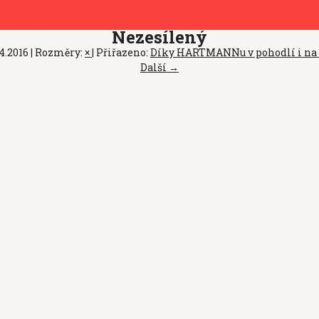
Nezesílený
4.2016
| Rozměry:
×
| Přiřazeno:
Díky HARTMANNu v pohodlí i na
Další →