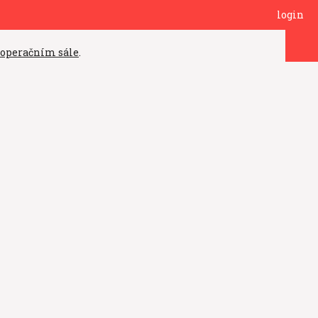
login
 operačním sále
.