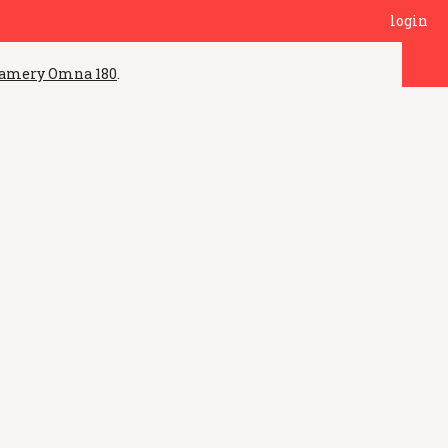
login
 kamery Omna 180
.