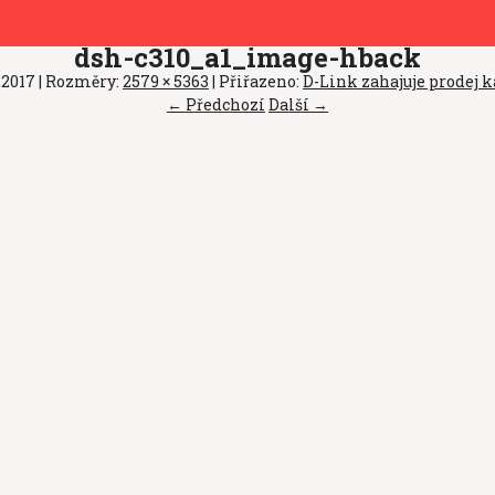
dsh-c310_a1_image-hback
.2017
| Rozměry:
2579 × 5363
| Přiřazeno:
D-Link zahajuje prodej
← Předchozí
Další →