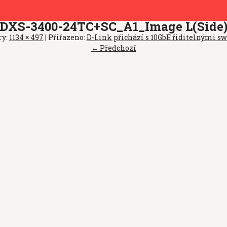
DXS-3400-24TC+SC_A1_Image L(Side
ry:
1134 × 497
| Přiřazeno:
D-Link přichází s 10GbE řiditelnými sw
← Předchozí