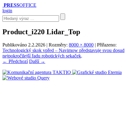
PRESS
OFFICE
login
Product_i220 Lidar_Top
Publikováno
2.2.2026
| Rozměry:
8000 × 8000
| Přiřazeno:
Technologický skok vpřed – Navimow představuje svou dosud
nejpokročilejší řadu robotických sekaček
.
← Předchozí
Další →