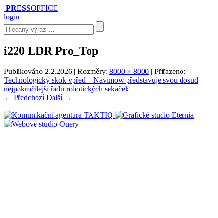
PRESS
OFFICE
login
i220 LDR Pro_Top
Publikováno
2.2.2026
| Rozměry:
8000 × 8000
| Přiřazeno:
Technologický skok vpřed – Navimow představuje svou dosud
nejpokročilejší řadu robotických sekaček
.
← Předchozí
Další →