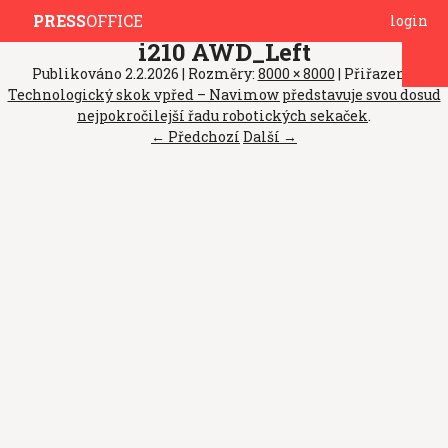
PRESS
OFFICE
login
i210 AWD_Left
Publikováno
2.2.2026
| Rozměry:
8000 × 8000
| Přiřazeno:
Technologický skok vpřed – Navimow představuje svou dosud
nejpokročilejší řadu robotických sekaček
.
← Předchozí
Další →