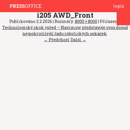
PRESS
OFFICE
login
i205 AWD_Front
Publikováno
2.2.2026
| Rozměry:
8000 × 8000
| Přiřazeno:
Technologický skok vpřed – Navimow představuje svou dosud
nejpokročilejší řadu robotických sekaček
.
← Předchozí
Další →