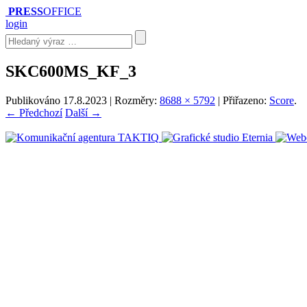
PRESS
OFFICE
login
SKC600MS_KF_3
Publikováno
17.8.2023
| Rozměry:
8688 × 5792
| Přiřazeno:
Score
.
← Předchozí
Další →