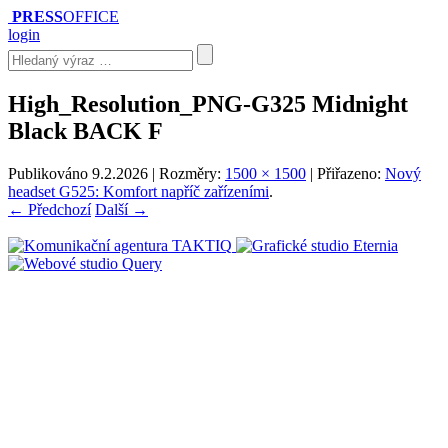
PRESS
OFFICE
login
High_Resolution_PNG-G325 Midnight
Black BACK F
Publikováno
9.2.2026
| Rozměry:
1500 × 1500
| Přiřazeno:
Nový
headset G525: Komfort napříč zařízeními
.
← Předchozí
Další →