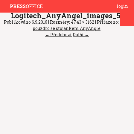
PRESS
OFFICE
login
Logitech_AnyAngel_images_51
Publikováno
6.9.2016
| Rozměry:
4743 × 3162
| Přiřazeno:
Nové
pouzdro se stojánkem AnyAngle
.
← Předchozí
Další →