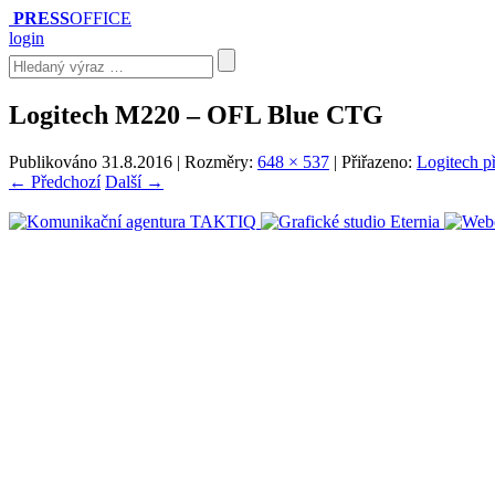
PRESS
OFFICE
login
Logitech M220 – OFL Blue CTG
Publikováno
31.8.2016
| Rozměry:
648 × 537
| Přiřazeno:
Logitech př
← Předchozí
Další →