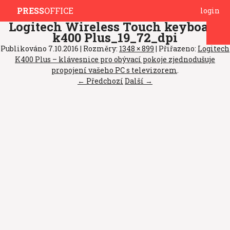
PRESS
OFFICE
login
Logitech Wireless Touch keyboard
k400 Plus_19_72_dpi
Publikováno
7.10.2016
| Rozměry:
1348 × 899
| Přiřazeno:
Logitech
K400 Plus – klávesnice pro obývací pokoje zjednodušuje
propojení vašeho PC s televizorem
.
← Předchozí
Další →