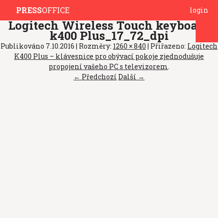
PRESS
OFFICE
login
Logitech Wireless Touch keyboard
k400 Plus_17_72_dpi
Publikováno
7.10.2016
| Rozměry:
1260 × 840
| Přiřazeno:
Logitech
K400 Plus – klávesnice pro obývací pokoje zjednodušuje
propojení vašeho PC s televizorem
.
← Předchozí
Další →