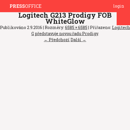
PRESS
OFFICE
login
Logitech G213 Prodigy FOB
WhiteGlow
Publikováno
2.9.2016
| Rozměry:
6585 × 6585
| Přiřazeno:
Logitech
G představuje novou řadu Prodigy
.
← Předchozí
Další →