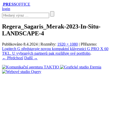
PRESS
OFFICE
login
Regera_Sagaris_Merak-2023-In-Situ-
LANDSCAPE-4
Publikováno
8.4.2024
| Rozměry:
1920 × 1080
| Přiřazeno:
Logitech G představuje novou kompaktní klávesnici G PRO X 60
TKL. U vybraných partnerů pak rozšiřuje své portfolio
.
← Předchozí
Další →