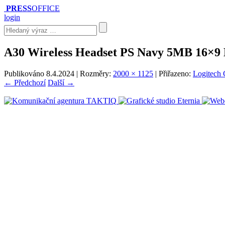
PRESS
OFFICE
login
A30 Wireless Headset PS Navy 5MB 16×9
Publikováno
8.4.2024
| Rozměry:
2000 × 1125
| Přiřazeno:
Logitech 
← Předchozí
Další →