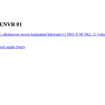
 ENVR 01
G představuje novou kompaktní klávesnici G PRO X 60 TKL. U vybraný