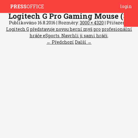
PRESS
OFFICE
login
Logitech G Pro Gaming Mouse (3)
Publikováno
16.8.2016
| Rozměry:
3000 × 4320
| Přiřazeno:
Logitech G představuje novou herní myš pro profesionální
hráče eSports. Navrhli ji sami hráči
.
← Předchozí
Další →