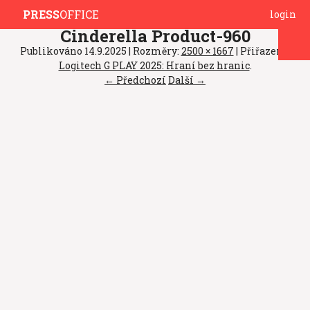
PRESS
OFFICE
login
Cinderella Product-960
Publikováno
14.9.2025
| Rozměry:
2500 × 1667
| Přiřazeno:
Logitech G PLAY 2025: Hraní bez hranic
.
← Předchozí
Další →