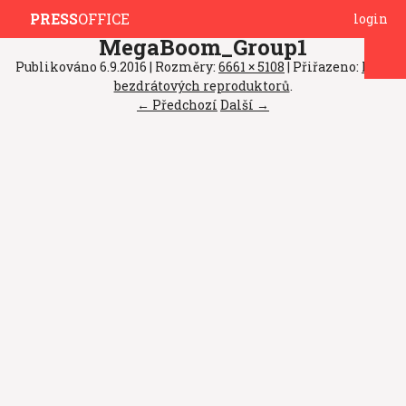
PRESS
OFFICE
login
MegaBoom_Group1
Publikováno
6.9.2016
| Rozměry:
6661 × 5108
| Přiřazeno:
Král
bezdrátových reproduktorů
.
← Předchozí
Další →