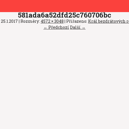
581ada6a52dfd25c760706bc
o
25.1.2017
| Rozměry:
4572 × 3048
| Přiřazeno:
Král bezdrátových 
← Předchozí
Další →