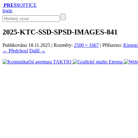
PRESS
OFFICE
login
2025-KTC-SSD-SPSD-IMAGES-841
Publikováno
18.11.2025
| Rozměry:
2500 × 1667
| Přiřazeno:
Kingsto
← Předchozí
Další →