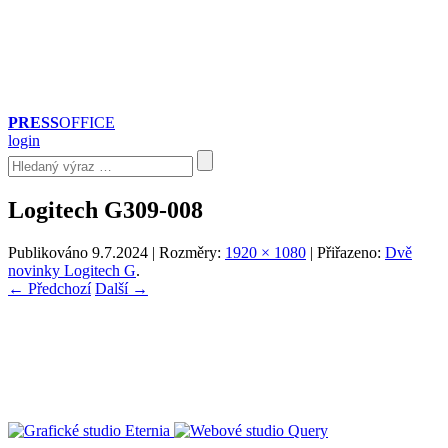
PRESS
OFFICE
login
Logitech G309-008
Publikováno
9.7.2024
| Rozměry:
1920 × 1080
| Přiřazeno:
Dvě
novinky Logitech G
.
← Předchozí
Další →