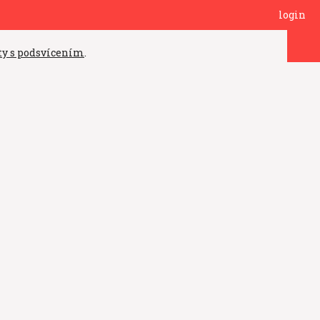
login
ety s podsvícením
.