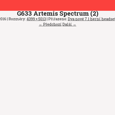
G633 Artemis Spectrum (2)
2016
| Rozměry:
4399 × 5013
| Přiřazeno:
Dva nové 7.1 herní heads
← Předchozí
Další →